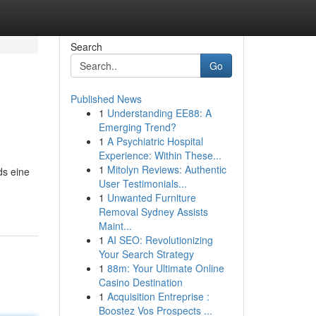
Search
Go
Published News
1
Understanding EE88: A
Emerging Trend?
1
A Psychiatric Hospital
Experience: Within These...
1
Mitolyn Reviews: Authentic
ds eine
User Testimonials...
1
Unwanted Furniture
Removal Sydney Assists
Maint...
1
AI SEO: Revolutionizing
Your Search Strategy
1
88m: Your Ultimate Online
Casino Destination
1
Acquisition Entreprise :
Boostez Vos Prospects ...