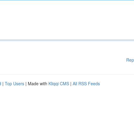
Rep
d
|
Top Users
| Made with
Kliqqi CMS
|
All RSS Feeds