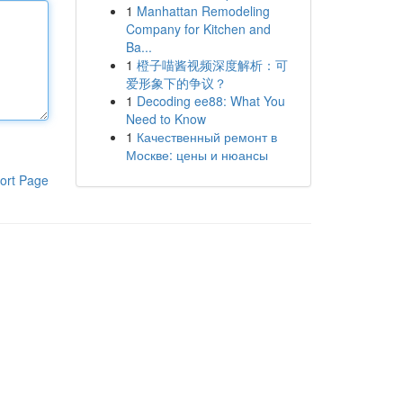
1
Manhattan Remodeling
Company for Kitchen and
Ba...
1
橙子喵酱视频深度解析：可
爱形象下的争议？
1
Decoding ee88: What You
Need to Know
1
Качественный ремонт в
Москве: цены и нюансы
ort Page