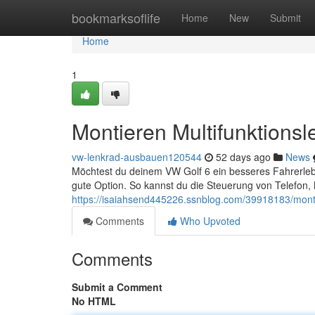
Home
bookmarksoflife
Home
New
Submit
Home
1
Montieren Multifunktions
vw-lenkrad-ausbauen120544
52 days ago
News
Möchtest du deinem VW Golf 6 ein besseres Fahrerlebni
gute Option. So kannst du die Steuerung von Telefon
https://isaiahsend445226.ssnblog.com/39918183/monti
Comments
Who Upvoted
Comments
Submit a Comment
No HTML