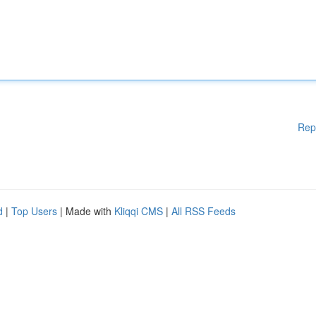
Rep
d
|
Top Users
| Made with
Kliqqi CMS
|
All RSS Feeds