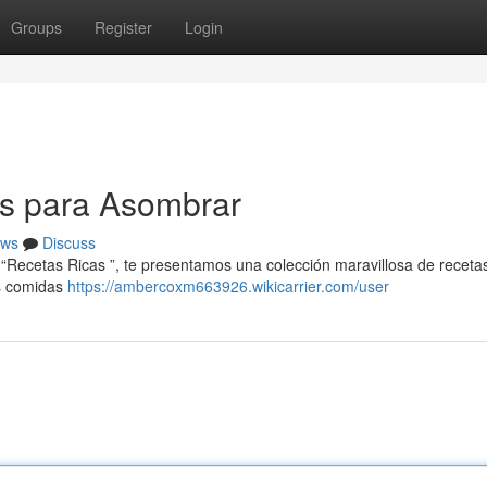
Groups
Register
Login
os para Asombrar
ws
Discuss
Recetas Ricas ”, te presentamos una colección maravillosa de receta
es comidas
https://ambercoxm663926.wikicarrier.com/user