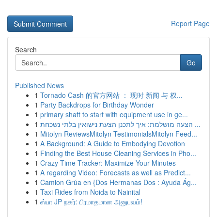
Report Page
Search
Go
Published News
1
Tornado Cash 的官方网站 ： 现时 新闻 与 权...
1
Party Backdrops for Birthday Wonder
1
primary shaft to start with equipment use in ge...
1
הצעה מושלמת: איך לתכנן הצעת נישואין בלתי נשכחת ...
1
Mitolyn ReviewsMitolyn TestimonialsMitolyn Feed...
1
A Background: A Guide to Embodying Devotion
1
Finding the Best House Cleaning Services in Pho...
1
Crazy Time Tracker: Maximize Your Minutes
1
A regarding Video: Forecasts as well as Predict...
1
Camion Grúa en {Dos Hermanas Dos : Ayuda Ág...
1
Taxi Rides from Noida to Nainital
1
ஸ்பா JP நகர்: பிரமாதமான அனுபவம்!