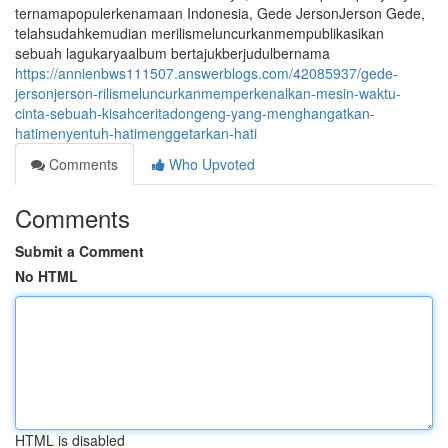
ternamapopulerkenamaan Indonesia, Gede JersonJerson Gede,
telahsudahkemudian merilismeluncurkanmempublikasikan
sebuah lagukaryaalbum bertajukberjudulbernama
https://annienbws111507.answerblogs.com/42085937/gede-
jersonjerson-rilismeluncurkanmemperkenalkan-mesin-waktu-
cinta-sebuah-kisahceritadongeng-yang-menghangatkan-
hatimenyentuh-hatimenggetarkan-hati
Comments
Who Upvoted
Comments
Submit a Comment
No HTML
HTML is disabled