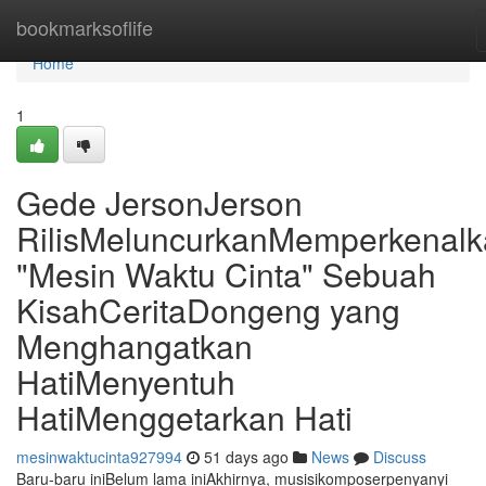
Home
bookmarksoflife
Home
1
Gede JersonJerson
RilisMeluncurkanMemperkenal
"Mesin Waktu Cinta" Sebuah
KisahCeritaDongeng yang
Menghangatkan
HatiMenyentuh
HatiMenggetarkan Hati
mesinwaktucinta927994
51 days ago
News
Discuss
Baru-baru iniBelum lama iniAkhirnya, musisikomposerpenyanyi