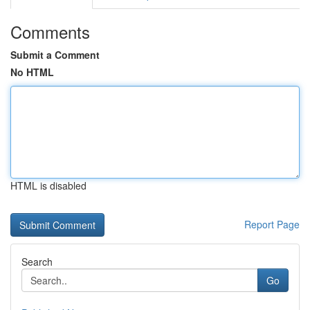
Comments
Submit a Comment
No HTML
HTML is disabled
Report Page
Search
Go