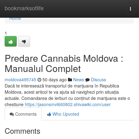
Home
bookmarksoflife
Togg
navi
Home
1
Predare Cannabis Moldova :
Manualul Complet
moldova495745
50 days ago
News
Discuss
Dacă te interesează transportul de marijuana în Republica
Moldova, acest articol te va ajuta să navighezi prin situația
actuale. Comandarea de ierburi cu conținut de marijuana este o
chestiune
https://jasonsmvl660802.shivawiki.com/user
Comments
Who Upvoted
Comments