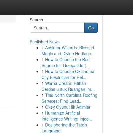
Search
Go
Published News
1
Aasimar Wizards: Blessed
Magic and Divine Heritage
1
How to Choose the Best
Source for Tirzepatide (...
1
How to Choose Oklahoma
City Electrician for Rel...
1
Warna Cream: Pilihan
Cerdas untuk Ruangan Im...
1
This North Carolina Roofing
Services: Find Lead...
1
Okey Oyunu: İlk Adımlar
1
Humanize Artificial
Intelligence Writing: Injec...
1
Deciphering the Tato’s
Language