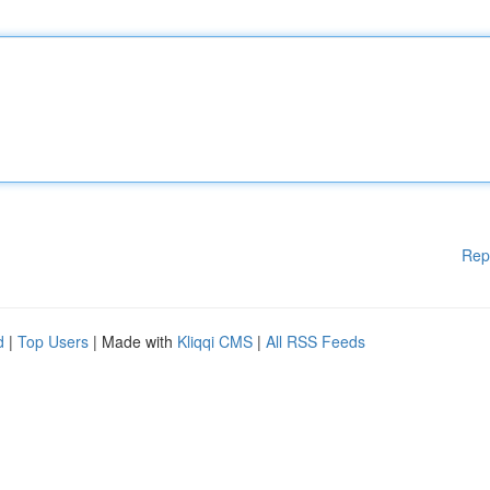
Rep
d
|
Top Users
| Made with
Kliqqi CMS
|
All RSS Feeds