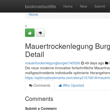
Home
bookmarksoflife
Home
New
Submit
Home
1
Mauertrockenlegung Burg
Detail
mauertrockenlegungburgen745526
49 days ago
Die neue moderne innovative fortschrittliche Mauertro
maßgeschneiderte individuelle optimierte Herangehens
https://optimusbookmarks.com/story21570618/mauertr
Comments
Who Upvoted
Comments
Submit a Comment