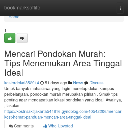
Home
bookmarksoflife
Togg
navi
Home
1
Mencari Pondokan Murah:
Tips Menemukan Area Tinggal
Ideal
kosterdekat852914
51 days ago
News
Discuss
Untuk banyak mahasiswa yang ingin menetap dekat kampus
perbelanjaan, pondokan murah merupakan pilihan . Simak tips
penting agar mendapatkan lokasi pondokan yang ideal. Awalnya,
, lakukan
https://kostrisaktijakarta544816.gynoblog.com/40542206/mencari-
kost-hemat-panduan-mencari-area-tinggal-ideal
Comments
Who Upvoted