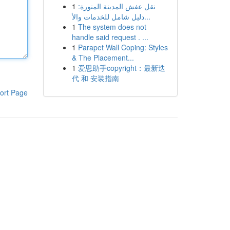
1
نقل عفش المدينة المنورة:
دليل شامل للخدمات والأ...
1
The system does not
handle said request . ...
1
Parapet Wall Coping: Styles
& The Placement...
1
爱思助手copyright：最新迭
代 和 安装指南
ort Page