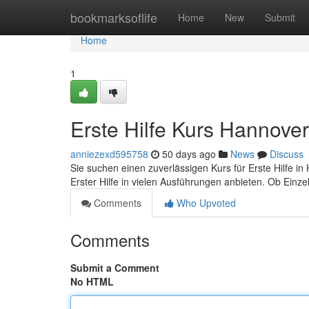
Home
bookmarksoflife
Home
New
Submit
Home
1
Erste Hilfe Kurs Hannove
anniezexd595758
50 days ago
News
Discuss
Sie suchen einen zuverlässigen Kurs für Erste Hilfe in H
Erster Hilfe in vielen Ausführungen anbieten. Ob Einz
Comments
Who Upvoted
Comments
Submit a Comment
No HTML