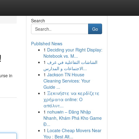
Search
Go
Published News
1
Deciding your Right Display:
!
Notebook vs. M...
1
الشاشات التفاعلية في غرف
الاجتماعات و المدارس...
1
Jackson TN House
urse in
Cleaning Services: Your
Guide ...
1
Ξεκινήστε να κερδίζετε
χρήματα online: Ο
απόλυτ...
1
nohuwin – Đăng Nhập
Nhanh, Khám Phá Kho Game
Đ...
1
Locate Cheap Movers Near
You : Best Alt...