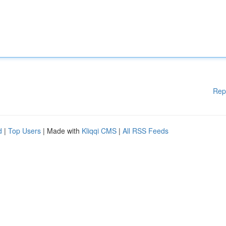
Rep
d
|
Top Users
| Made with
Kliqqi CMS
|
All RSS Feeds