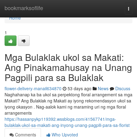
Home
bookmarksoflife
Togg
navi
Home
1
Mga Bulaklak ukol sa Makati:
Ang Pinakamahusay na Unang
Pagpili para sa Bulaklak
flower-delivery-manail634870
53 days ago
News
Discuss
Naghahanap ka ba ukol sa perpektong floral arrangement sa mga
Makati? Ang Bulaklak ng Makati ay iyong rekomendasyon ukol sa
iyong okasyon . Nag-aalok kami ng maraming uri ng mga floral
arrangements
https://hassanpykp119392.wssblogs.com/41567741/mga-
bulaklak-ukol-sa-makati-ang-inyong-unang-pagpili-para-sa-florist
Comments
Who Upvoted