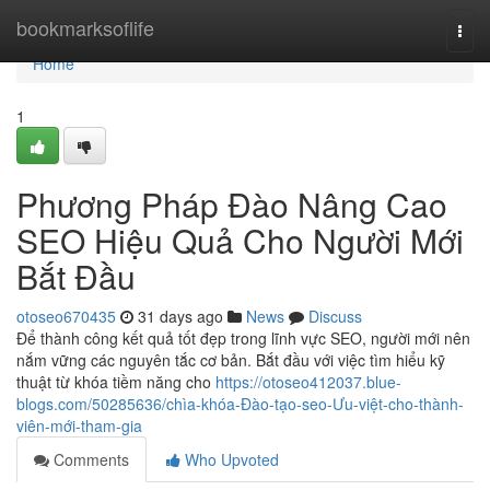
Home
bookmarksoflife
Togg
navi
Home
1
Phương Pháp Đào Nâng Cao
SEO Hiệu Quả Cho Người Mới
Bắt Đầu
otoseo670435
31 days ago
News
Discuss
Để thành công kết quả tốt đẹp trong lĩnh vực SEO, người mới nên
nắm vững các nguyên tắc cơ bản. Bắt đầu với việc tìm hiểu kỹ
thuật từ khóa tiềm năng cho
https://otoseo412037.blue-
blogs.com/50285636/chìa-khóa-Đào-tạo-seo-Ưu-việt-cho-thành-
viên-mới-tham-gia
Comments
Who Upvoted