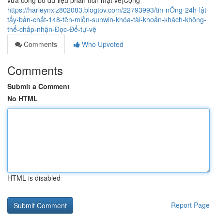
vừa công bố dữ liệu phân tích mật về|Cộng
https://harleynxiz802083.blogtov.com/22793993/tin-nÓng-24h-lật-
tẩy-bản-chất-148-tên-miền-sunwin-khóa-tài-khoản-khách-không-
thể-chấp-nhận-Đọc-Để-tự-vệ
Comments
Who Upvoted
Comments
Submit a Comment
No HTML
HTML is disabled
Report Page