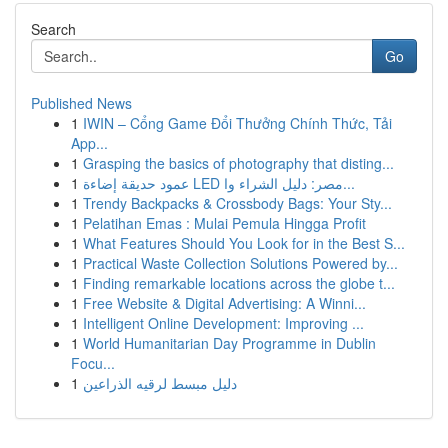
Search
Go
Published News
1
IWIN – Cổng Game Đổi Thưởng Chính Thức, Tải
App...
1
Grasping the basics of photography that disting...
1
عمود حديقة إضاءة LED مصر: دليل الشراء وا...
1
Trendy Backpacks & Crossbody Bags: Your Sty...
1
Pelatihan Emas : Mulai Pemula Hingga Profit
1
What Features Should You Look for in the Best S...
1
Practical Waste Collection Solutions Powered by...
1
Finding remarkable locations across the globe t...
1
Free Website & Digital Advertising: A Winni...
1
Intelligent Online Development: Improving ...
1
World Humanitarian Day Programme in Dublin
Focu...
1
دليل مبسط لرقيه الذراعين