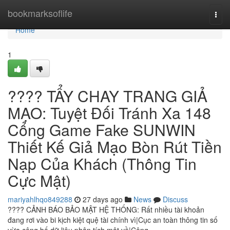
Home
bookmarksoflife
Togg
navi
Home
1
???? TẨY CHAY TRANG GIẢ
MẠO: Tuyệt Đối Tránh Xa 148
Cổng Game Fake SUNWIN
Thiết Kế Giả Mạo Bòn Rút Tiền
Nạp Của Khách (Thông Tin
Cực Mật)
mariyahlhqo849288
27 days ago
News
Discuss
???? CẢNH BÁO BẢO MẬT HỆ THỐNG: Rất nhiều tài khoản
đang rơi vào bi kịch kiệt quệ tài chính vì|Cục an toàn thông tin số