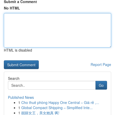
Submit a Comment
No HTML
HTML is disabled
Report Page
Search
Go
Published News
1
Cho thuê phòng Happy One Central – Giá rẻ ,...
1
Global Compact Shipping – Simplified Inte...
1
靓丽女王，美女她真 飒!