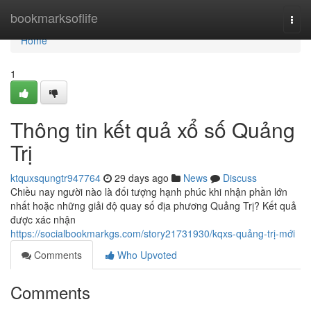
Home
bookmarksoflife
Togg
navi
Home
1
Thông tin kết quả xổ số Quảng
Trị
ktquxsqungtr947764
29 days ago
News
Discuss
Chiều nay người nào là đối tượng hạnh phúc khi nhận phần lớn
nhất hoặc những giải độ quay số địa phương Quảng Trị? Kết quả
được xác nhận
https://socialbookmarkgs.com/story21731930/kqxs-quảng-trị-mới
Comments
Who Upvoted
Comments