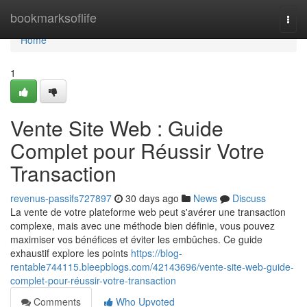
Home
bookmarksoflife
Togg
navi
Home
1
Vente Site Web : Guide
Complet pour Réussir Votre
Transaction
revenus-passifs727897
30 days ago
News
Discuss
La vente de votre plateforme web peut s'avérer une transaction
complexe, mais avec une méthode bien définie, vous pouvez
maximiser vos bénéfices et éviter les embûches. Ce guide
exhaustif explore les points
https://blog-
rentable744115.bleepblogs.com/42143696/vente-site-web-guide-
complet-pour-réussir-votre-transaction
Comments
Who Upvoted