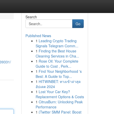
Search
Go
Published News
1
Leading Crypto Trading
Signals Telegram Comm...
1
Finding the Best House
Cleaning Services in Cha...
1
Rose Oil: Your Complete
809331/
Guide to Cost , Perk...
1
Find Your Neighborhood 's
Best: A Guide to Top...
1
HITWINBET: ทางเข้าล่าสุด
อัปเดต 2024
1
Lost Your Car Key?
Replacement Options & Costs
1
CitrusBurn: Unlocking Peak
Performance
1
{Twitter SMM Panel: Boost