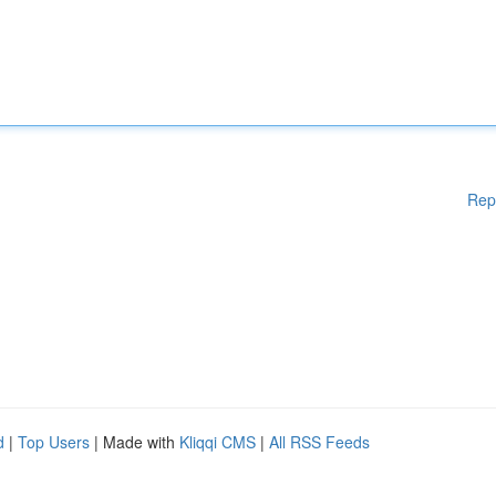
Rep
d
|
Top Users
| Made with
Kliqqi CMS
|
All RSS Feeds