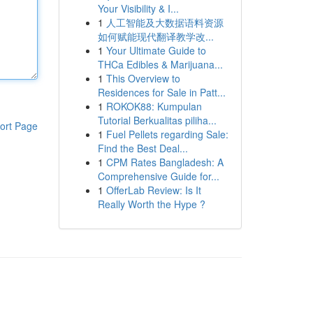
Your Visibility & I...
1
人工智能及大数据语料资源
如何赋能现代翻译教学改...
1
Your Ultimate Guide to
THCa Edibles & Marijuana...
1
This Overview to
Residences for Sale in Patt...
1
ROKOK88: Kumpulan
Tutorial Berkualitas piliha...
ort Page
1
Fuel Pellets regarding Sale:
Find the Best Deal...
1
CPM Rates Bangladesh: A
Comprehensive Guide for...
1
OfferLab Review: Is It
Really Worth the Hype ?