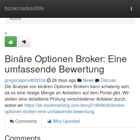
Home
bookmarksoflife
Togg
navi
Home
1
Binäre Optionen Broker: Eine
umfassende Bewertung
gregoryspmv803334
28 days ago
News
Discuss
Die Analyse von binären Optionen Brokern kann schwierig sein,
da es eine riesige Menge an Anbietern auf dem Portal gibt. Wir
stellen eine detaillierte Prüfung verschiedener Anbieter durch,
wobei wir
https://sb-bookmarking.com/story21809636/binäre-
optionen-broker-eine-umfassende-bewertung
Comments
Who Upvoted
Comments