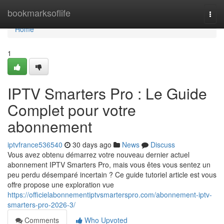
Home
bookmarksoflife
Togg
navi
Home
1
IPTV Smarters Pro : Le Guide
Complet pour votre
abonnement
iptvfrance536540
30 days ago
News
Discuss
Vous avez obtenu démarrez votre nouveau dernier actuel
abonnement IPTV Smarters Pro, mais vous êtes vous sentez un
peu perdu désemparé incertain ? Ce guide tutoriel article est vous
offre propose une exploration vue
https://officielabonnementiptvsmarterspro.com/abonnement-iptv-
smarters-pro-2026-3/
Comments
Who Upvoted